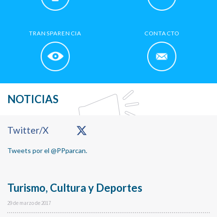
TRANSPARENCIA
CONTACTO
NOTICIAS
Primary
Twitter/X
Sidebar
Tweets por el @PPparcan.
Turismo, Cultura y Deportes
29 de marzo de 2017