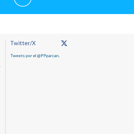
Primary
Twitter/X
Sidebar
Tweets por el @PPparcan.