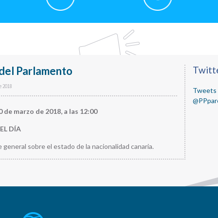
del Parlamento
Primar
Twitt
Sideba
e 2018
Tweets 
@PPpar
0 de marzo de 2018, a las 12:00
EL DÍA
e general sobre el estado de la nacionalidad canaria.