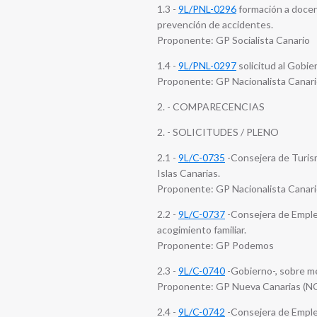
1.3 -
9L/PNL-0296
formación a docent
prevención de accidentes.
Proponente: GP Socialista Canario
1.4 -
9L/PNL-0297
solicitud al Gobie
Proponente: GP Nacionalista Canar
2. - COMPARECENCIAS
2. - SOLICITUDES / PLENO
2.1 -
9L/C-0735
-Consejera de Turism
Islas Canarias.
Proponente: GP Nacionalista Canar
2.2 -
9L/C-0737
-Consejera de Empleo
acogimiento familiar.
Proponente: GP Podemos
2.3 -
9L/C-0740
-Gobierno-, sobre me
Proponente: GP Nueva Canarias (N
2.4 -
9L/C-0742
-Consejera de Empleo,