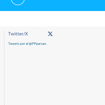
Primary
Twitter/X
Sidebar
Tweets por el @PPparcan.