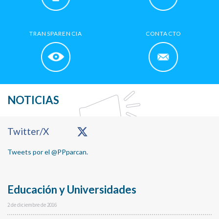
TRANSPARENCIA
CONTACTO
NOTICIAS
Primary
Twitter/X
Sidebar
Tweets por el @PPparcan.
Educación y Universidades
2 de diciembre de 2016