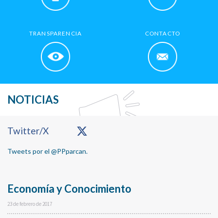
TRANSPARENCIA
CONTACTO
NOTICIAS
Primary
Twitter/X
Sidebar
Tweets por el @PPparcan.
Economía y Conocimiento
23 de febrero de 2017