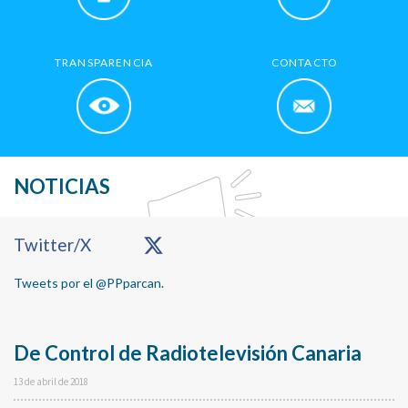
TRANSPARENCIA
CONTACTO
NOTICIAS
Primary
Twitter/X
Sidebar
Tweets por el @PPparcan.
De Control de Radiotelevisión Canaria
13 de abril de 2018