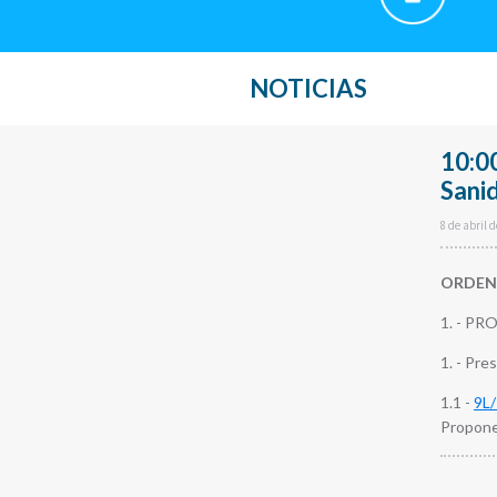
NOTICIAS
10:0
Sani
8 de abril 
ORDEN 
1. - P
1. - Pre
1.1 -
9L
Propone