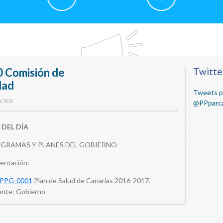
0 Comisión de
Primar
Twitte
dad
Sideba
Tweets p
de 2016
@PPparca
DEL DÍA
ROGRAMAS Y PLANES DEL GOBIERNO
sentación:
/PPG-0001
Plan de Salud de Canarias 2016-2017.
nte: Gobierno