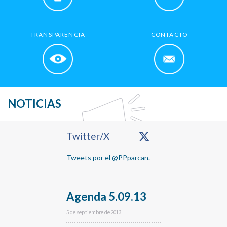
TRANSPARENCIA
CONTACTO
NOTICIAS
Primary
Twitter/X
Sidebar
Tweets por el @PPparcan.
Agenda 5.09.13
5 de septiembre de 2013