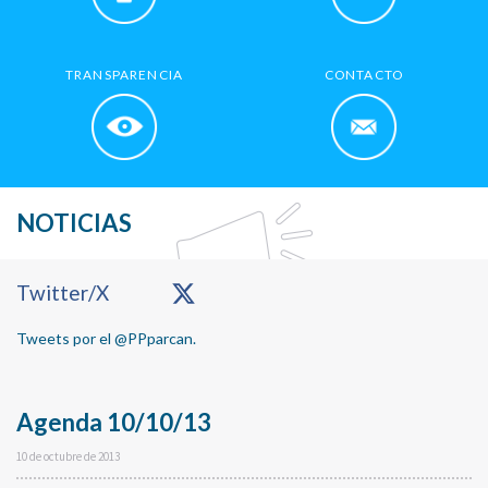
TRANSPARENCIA
CONTACTO
NOTICIAS
Primary
Twitter/X
Sidebar
Tweets por el @PPparcan.
Agenda 10/10/13
10 de octubre de 2013