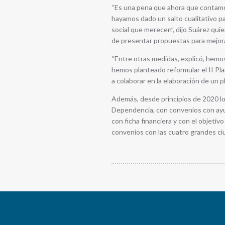
“Es una pena que ahora que contamo
hayamos dado un salto cualitativo par
social que merecen”, dijo Suárez qui
de presentar propuestas para mejorar
“Entre otras medidas, explicó, hemo
hemos planteado reformular el II Pla
a colaborar en la elaboración de un pl
Además, desde principios de 2020 lo
Dependencia, con convenios con ayun
con ficha financiera y con el objetiv
convenios con las cuatro grandes ciuda