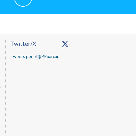
Primary
Twitter/X
Sidebar
Tweets por el @PPparcan.